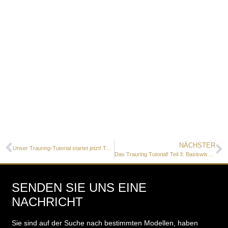
NÄCHSTER
Unser Trauring-Tutorial startet jetzt! Teil 1: Einführung und der Trauring Juwelier Konfigurator
Das Trauring Tutorial! Teil 3: Basiswissen – wie breit sollte ein Trauring sein?
SENDEN SIE UNS EINE
NACHRICHT
Sie sind auf der Suche nach bestimmten Modellen, haben