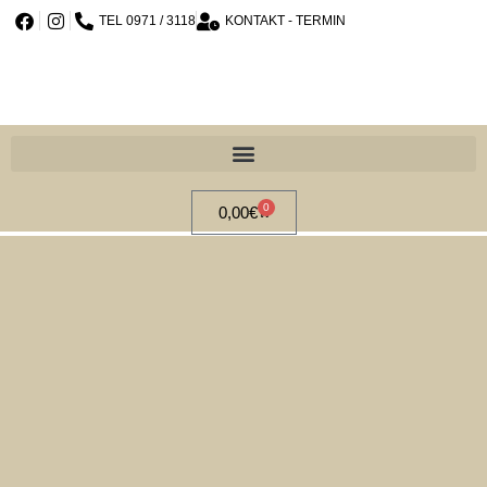
TEL 0971 / 3118
KONTAKT - TERMIN
0
0,00
€