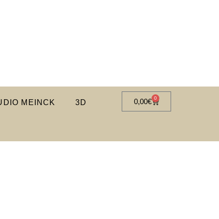
0
0,00
€
DIO MEINCK
3D