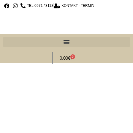
TEL 0971 / 3118
KONTAKT - TERMIN
0
0,00
€