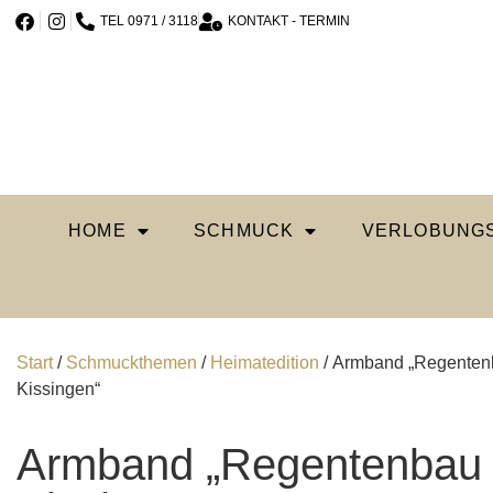
TEL 0971 / 3118
KONTAKT - TERMIN
HOME
SCHMUCK
VERLOBUNGS
Start
/
Schmuckthemen
/
Heimatedition
/ Armband „Regenten
Kissingen“
Armband „Regentenbau