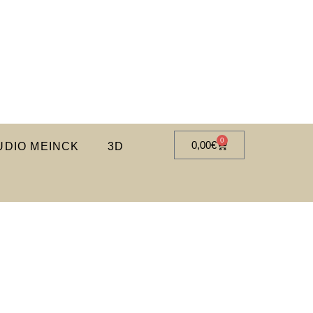
0
0,00
€
DIO MEINCK
3D