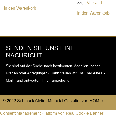
zzgl.
Versand
In den Warenkorb
In den Warenkorb
SENDEN SIE UNS EINE
NACHRICHT
Sie sind auf der Suche nach bestimmten Modellen, haben
Fragen oder Anregungen?
Dann freuen wir uns über eine E-
Mail – und antworten Ihnen umgehend!
© 2022 Schmuck Atelier Meinck I Gestaltet von
MOM-ix
Consent Management Platform von Real Cookie Banner