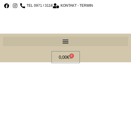
TEL 0971 / 3118
KONTAKT - TERMIN
0
0,00
€