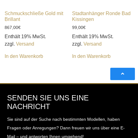
Schmuckschließe Gold mit
Stadtanhänger Ronde Bad
Brillant
Kissingen
867,00
€
99,00
€
Enthält 19% MwSt.
Enthält 19% MwSt.
zzgl.
Versand
zzgl.
Versand
In den Warenkorb
In den Warenkorb
SENDEN SIE UNS EINE
NACHRICHT
Sie sind auf der Suche nach bestimmten Modellen, haben
Fragen oder Anregungen?
Dann freuen wir uns über eine E-
Mail – und antworten Ihnen umgehend!