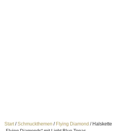
Start
/
Schmuckthemen
/
Flying Diamond
/ Halskette
„Flying Diamonds“ mit Light Blue Topas