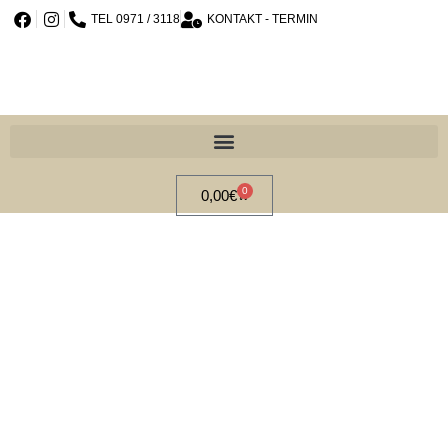
TEL 0971 / 3118
KONTAKT - TERMIN
0
0,00
€