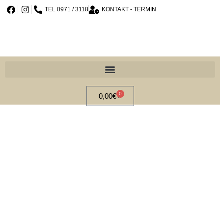
TEL 0971 / 3118
KONTAKT - TERMIN
0
0,00
€