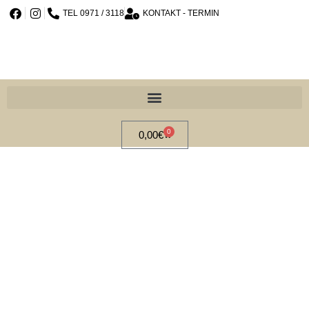
TEL 0971 / 3118
KONTAKT - TERMIN
0
0,00
€