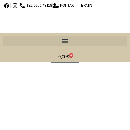
TEL 0971 / 3118
KONTAKT - TERMIN
0
0,00
€