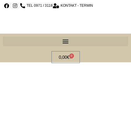
TEL 0971 / 3118
KONTAKT - TERMIN
0
0,00
€