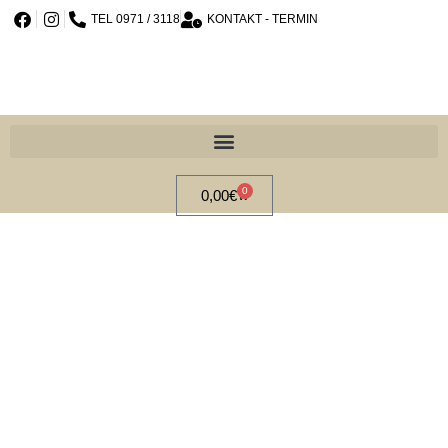
TEL 0971 / 3118
KONTAKT - TERMIN
0
0,00
€