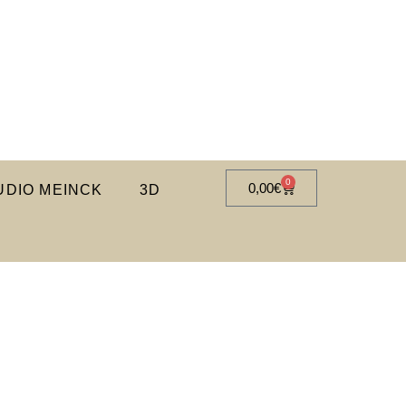
0
0,00
€
DIO MEINCK
3D