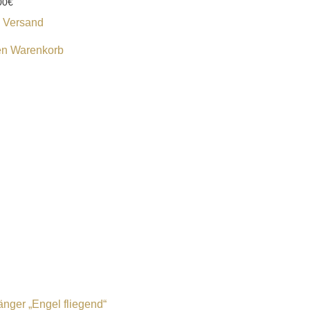
00
€
.
Versand
en Warenkorb
nger „Engel fliegend“