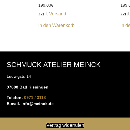
199,00
€
199,
zzgl.
Versand
zzgl
In den Warenkorb
In d
SCHMUCK ATELIER MEINCK
Ludwigstr. 14
97688 Bad Kissingen
Telefon:
0971 / 3118
E-mail:
info@meinck.de
Vertrag widerrufen