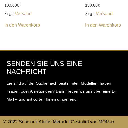
199,00
€
199,00
€
zzgl.
Versand
zzgl.
Versand
In den Warenkorb
In den Warenkorb
SENDEN SIE UNS EINE
NACHRICHT
Sie sind auf der Suche nach bestimmten Modellen, haben
Fragen oder Anregungen?
Dann freuen wir uns über eine E-
Mail – und antworten Ihnen umgehend!
© 2022 Schmuck Atelier Meinck I Gestaltet von
MOM-ix