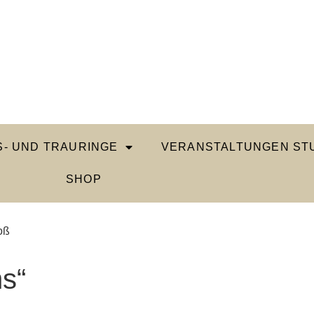
- UND TRAURINGE
VERANSTALTUNGEN STU
SHOP
oß
s“