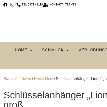
TEL 0971 / 3118
KONTAKT - TERMIN
HOME
SCHMUCK
VERLOBUNGS
Start
/
für Löwen
/
Heike Metz
/ Schlüsselanhänger „Lions“ gr
Schlüsselanhänger „Lion
groß