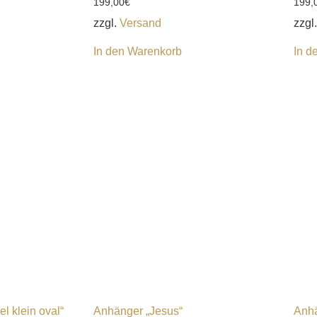
199,00
€
199,
zzgl.
Versand
zzgl
In den Warenkorb
In d
l klein oval“
Anhänger „Jesus“
Anhä