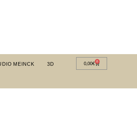
0
0,00
€
DIO MEINCK
3D