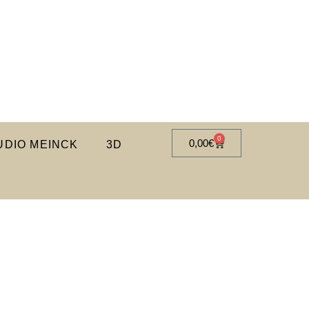
0
0,00
€
DIO MEINCK
3D