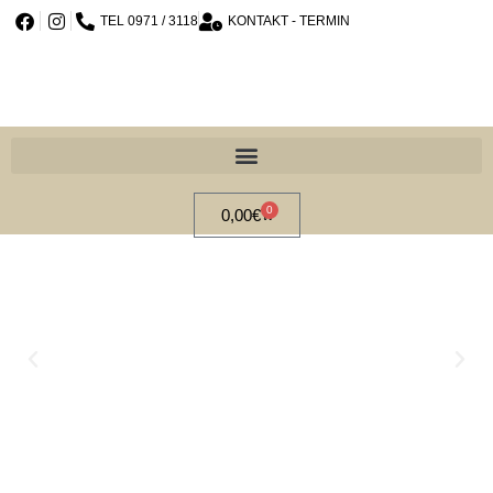
TEL 0971 / 3118
KONTAKT - TERMIN
0
0,00
€