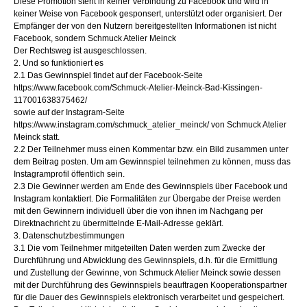
Diese Promotion steht in keiner Verbindung zu Facebook und wird in
keiner Weise von Facebook gesponsert, unterstützt oder organisiert. Der
Empfänger der von den Nutzern bereitgestellten Informationen ist nicht
Facebook, sondern Schmuck Atelier Meinck
Der Rechtsweg ist ausgeschlossen.
2. Und so funktioniert es
2.1 Das Gewinnspiel findet auf der Facebook-Seite
https://www.facebook.com/Schmuck-Atelier-Meinck-Bad-Kissingen-
117001638375462/
sowie auf der Instagram-Seite
https://www.instagram.com/schmuck_atelier_meinck/ von Schmuck Atelier
Meinck statt.
2.2 Der Teilnehmer muss einen Kommentar bzw. ein Bild zusammen unter
dem Beitrag posten. Um am Gewinnspiel teilnehmen zu können, muss das
Instagramprofil öffentlich sein.
2.3 Die Gewinner werden am Ende des Gewinnspiels über Facebook und
Instagram kontaktiert. Die Formalitäten zur Übergabe der Preise werden
mit den Gewinnern individuell über die von ihnen im Nachgang per
Direktnachricht zu übermittelnde E-Mail-Adresse geklärt.
3. Datenschutzbestimmungen
3.1 Die vom Teilnehmer mitgeteilten Daten werden zum Zwecke der
Durchführung und Abwicklung des Gewinnspiels, d.h. für die Ermittlung
und Zustellung der Gewinne, von Schmuck Atelier Meinck sowie dessen
mit der Durchführung des Gewinnspiels beauftragen Kooperationspartner
für die Dauer des Gewinnspiels elektronisch verarbeitet und gespeichert.