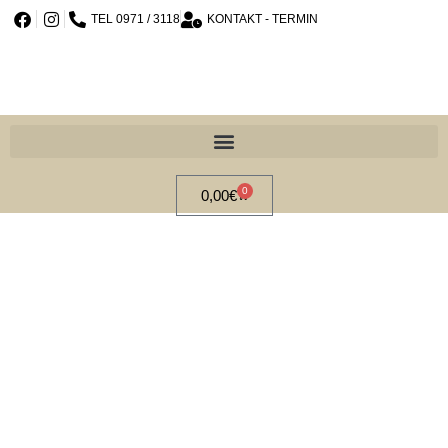
TEL 0971 / 3118
KONTAKT - TERMIN
0
0,00
€