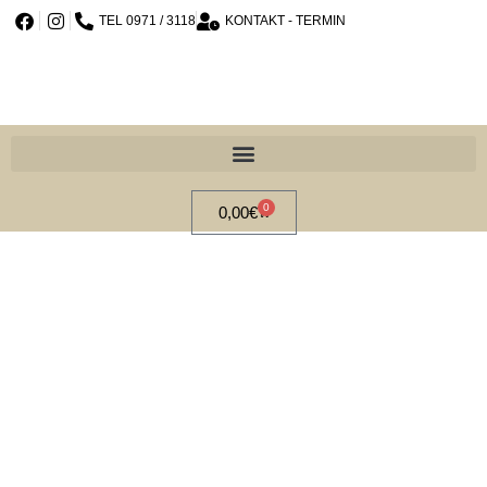
TEL 0971 / 3118
KONTAKT - TERMIN
0
0,00
€