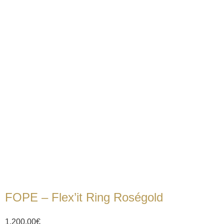
FOPE – Flex’it Ring Roségold
1.200,00
€