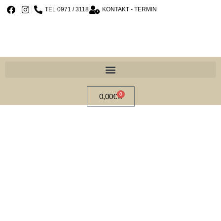
TEL 0971 / 3118
KONTAKT - TERMIN
0
0,00
€