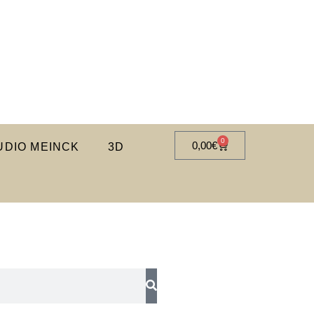
0
0,00
€
DIO MEINCK
3D