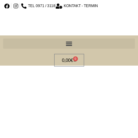
TEL 0971 / 3118
KONTAKT - TERMIN
0
0,00
€