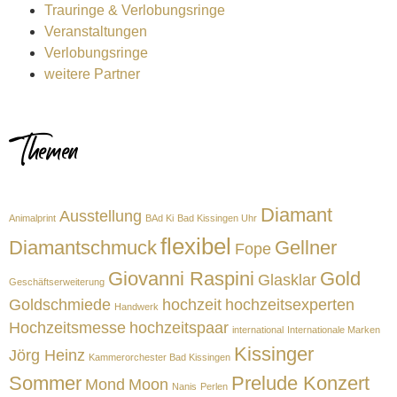
Trauringe & Verlobungsringe
Veranstaltungen
Verlobungsringe
weitere Partner
Themen
Diamant
Ausstellung
Animalprint
BAd Ki
Bad Kissingen Uhr
flexibel
Diamantschmuck
Gellner
Fope
Giovanni Raspini
Gold
Glasklar
Geschäftserweiterung
Goldschmiede
hochzeit
hochzeitsexperten
Handwerk
Hochzeitsmesse
hochzeitspaar
international
Internationale Marken
Kissinger
Jörg Heinz
Kammerorchester Bad Kissingen
Sommer
Prelude Konzert
Mond
Moon
Nanis
Perlen