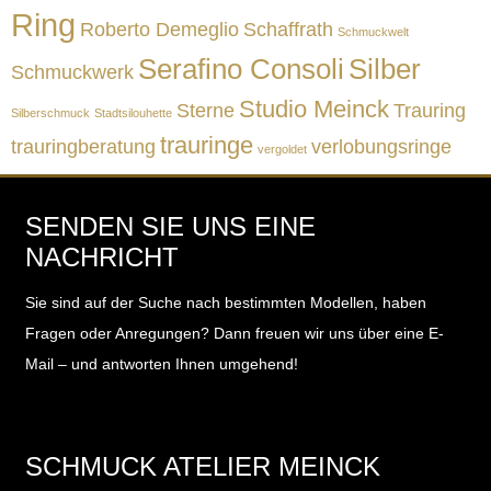
Ring
Roberto Demeglio
Schaffrath
Schmuckwelt
Serafino Consoli
Silber
Schmuckwerk
Studio Meinck
Sterne
Trauring
Silberschmuck
Stadtsilouhette
trauringe
trauringberatung
verlobungsringe
vergoldet
SENDEN SIE UNS EINE
NACHRICHT
Sie sind auf der Suche nach bestimmten Modellen, haben
Fragen oder Anregungen?
Dann freuen wir uns über eine E-
Mail – und antworten Ihnen umgehend!
SCHMUCK ATELIER MEINCK