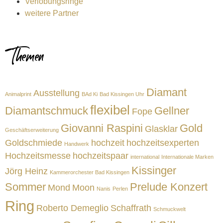
Verlobungsringe
weitere Partner
Themen
Diamant
Ausstellung
Animalprint
BAd Ki
Bad Kissingen Uhr
flexibel
Diamantschmuck
Gellner
Fope
Giovanni Raspini
Gold
Glasklar
Geschäftserweiterung
Goldschmiede
hochzeit
hochzeitsexperten
Handwerk
Hochzeitsmesse
hochzeitspaar
international
Internationale Marken
Kissinger
Jörg Heinz
Kammerorchester Bad Kissingen
Sommer
Prelude Konzert
Mond
Moon
Nanis
Perlen
Ring
Roberto Demeglio
Schaffrath
Schmuckwelt