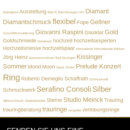
Diamant
Ausstellung
Animalprint
BAd Ki
Bad Kissingen Uhr
flexibel
Diamantschmuck
Gellner
Fope
Giovanni Raspini
Gold
Glasklar
Geschäftserweiterung
Goldschmiede
hochzeit
hochzeitsexperten
Handwerk
Hochzeitsmesse
hochzeitspaar
international
Internationale Marken
Kissinger
Jörg Heinz
Kammerorchester Bad Kissingen
Sommer
Prelude Konzert
Mond
Moon
Nanis
Perlen
Ring
Roberto Demeglio
Schaffrath
Schmuckwelt
Serafino Consoli
Silber
Schmuckwerk
Studio Meinck
Sterne
Trauring
Silberschmuck
Stadtsilouhette
trauringe
trauringberatung
verlobungsringe
vergoldet