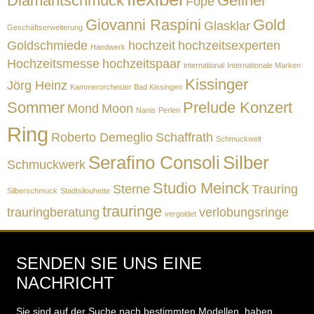
Diamantschmuck
Gellner
Fope
Giovanni Raspini
Gold
Glasklar
Geschäftserweiterung
Goldschmiede
hochzeit
hochzeitsexperten
Handwerk
Hochzeitsmesse
hochzeitspaar
international
Internationale Marken
Kissinger
Jörg Heinz
Kammerorchester Bad Kissingen
Sommer
Prelude Konzert
Mond
Moon
Nanis
Perlen
Ring
Roberto Demeglio
Schaffrath
Schmuckwelt
Serafino Consoli
Silber
Schmuckwerk
Studio Meinck
Sterne
Trauring
Silberschmuck
Stadtsilouhette
trauringe
trauringberatung
verlobungsringe
vergoldet
SENDEN SIE UNS EINE
NACHRICHT
Sie sind auf der Suche nach bestimmten Modellen, haben