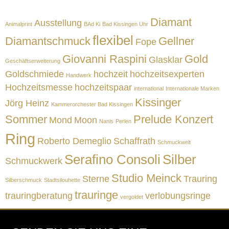
Diamant
Ausstellung
Animalprint
BAd Ki
Bad Kissingen Uhr
flexibel
Diamantschmuck
Gellner
Fope
Giovanni Raspini
Gold
Glasklar
Geschäftserweiterung
Goldschmiede
hochzeit
hochzeitsexperten
Handwerk
Hochzeitsmesse
hochzeitspaar
international
Internationale Marken
Kissinger
Jörg Heinz
Kammerorchester Bad Kissingen
Sommer
Prelude Konzert
Mond
Moon
Nanis
Perlen
Ring
Roberto Demeglio
Schaffrath
Schmuckwelt
Serafino Consoli
Silber
Schmuckwerk
Studio Meinck
Sterne
Trauring
Silberschmuck
Stadtsilouhette
trauringe
trauringberatung
verlobungsringe
vergoldet