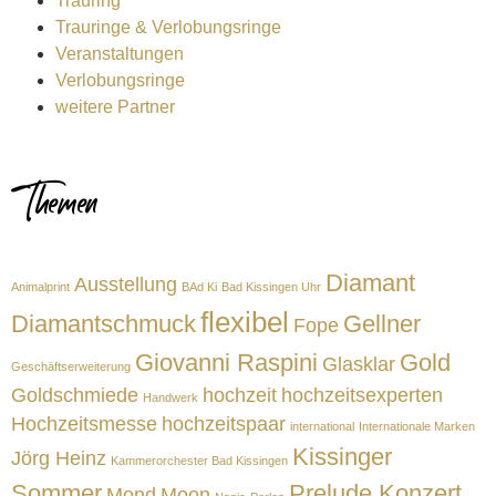
Trauring
Trauringe & Verlobungsringe
Veranstaltungen
Verlobungsringe
weitere Partner
Themen
Diamant
Ausstellung
Animalprint
BAd Ki
Bad Kissingen Uhr
flexibel
Diamantschmuck
Gellner
Fope
Giovanni Raspini
Gold
Glasklar
Geschäftserweiterung
Goldschmiede
hochzeit
hochzeitsexperten
Handwerk
Hochzeitsmesse
hochzeitspaar
international
Internationale Marken
Kissinger
Jörg Heinz
Kammerorchester Bad Kissingen
Sommer
Prelude Konzert
Mond
Moon