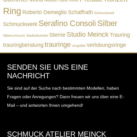
Nanis
Perlen
Ring
Roberto Demeglio
Schaffrath
Schmuckwelt
Serafino Consoli
Silber
Schmuckwerk
Studio Meinck
Sterne
Trauring
Silberschmuck
Stadtsilouhette
trauringe
trauringberatung
verlobungsringe
vergoldet
SENDEN SIE UNS EINE
NACHRICHT
Sie sind auf der Suche nach bestimmten Modellen, haben
Fragen oder Anregungen?
Dann freuen wir uns über eine E-
Mail – und antworten Ihnen umgehend!
SCHMUCK ATELIER MEINCK