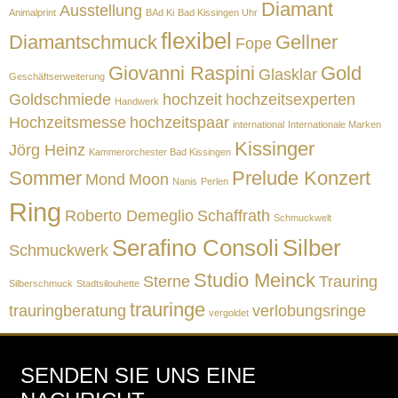
Diamant
Ausstellung
Animalprint
BAd Ki
Bad Kissingen Uhr
flexibel
Diamantschmuck
Gellner
Fope
Giovanni Raspini
Gold
Glasklar
Geschäftserweiterung
Goldschmiede
hochzeit
hochzeitsexperten
Handwerk
Hochzeitsmesse
hochzeitspaar
international
Internationale Marken
Kissinger
Jörg Heinz
Kammerorchester Bad Kissingen
Sommer
Prelude Konzert
Mond
Moon
Nanis
Perlen
Ring
Roberto Demeglio
Schaffrath
Schmuckwelt
Serafino Consoli
Silber
Schmuckwerk
Studio Meinck
Sterne
Trauring
Silberschmuck
Stadtsilouhette
trauringe
trauringberatung
verlobungsringe
vergoldet
SENDEN SIE UNS EINE