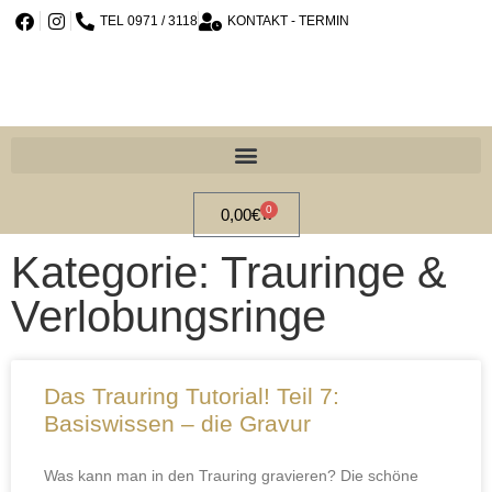
TEL 0971 / 3118
KONTAKT - TERMIN
0
0,00
€
Kategorie: Trauringe &
Verlobungsringe
Das Trauring Tutorial! Teil 7:
Basiswissen – die Gravur
Was kann man in den Trauring gravieren? Die schöne