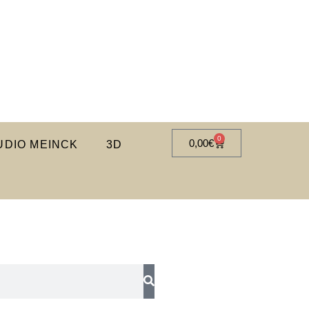
0
0,00
€
DIO MEINCK
3D